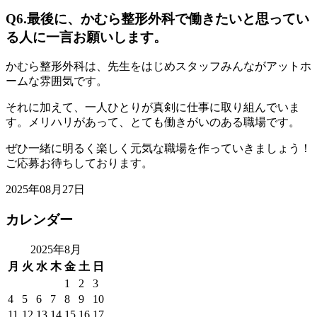
Q6.最後に、かむら整形外科で働きたいと思ってい
る人に一言お願いします。
かむら整形外科は、先生をはじめスタッフみんながアットホ
ームな雰囲気です。
それに加えて、一人ひとりが真剣に仕事に取り組んでいま
す。メリハリがあって、とても働きがいのある職場です。
ぜひ一緒に明るく楽しく元気な職場を作っていきましょう！
ご応募お待ちしております。
2025年08月27日
カレンダー
2025年8月
月
火
水
木
金
土
日
1
2
3
4
5
6
7
8
9
10
11
12
13
14
15
16
17