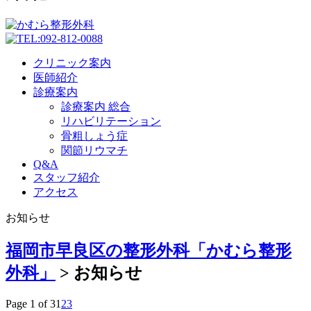
クリニック案内
医師紹介
診療案内
診療案内 総合
リハビリテーション
骨粗しょう症
関節リウマチ
Q&A
スタッフ紹介
アクセス
お知らせ
福岡市早良区の整形外科「かむら整形
外科」
>
お知らせ
Page 1 of 3
1
2
3