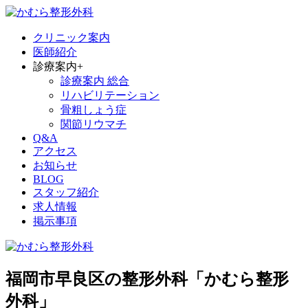
クリニック案内
医師紹介
診療案内
+
診療案内 総合
リハビリテーション
骨粗しょう症
関節リウマチ
Q&A
アクセス
お知らせ
BLOG
スタッフ紹介
求人情報
掲示事項
福岡市早良区の整形外科「かむら整形
外科」