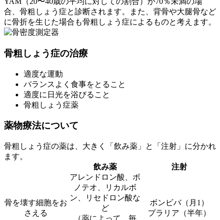
YAM（20〜40歳の平均に対しての割合）が70％未満の場
合、骨粗しょう症と診断されます。また、背骨や大腿骨など
に骨折を生じた場合も骨粗しょう症によるものと考えます。
骨粗しょう症の治療
適度な運動
バランスよく食事をとること
適度に日光を浴びること
骨粗しょう症薬
薬物療法について
骨粗しょう症の薬は、大きく「飲み薬」と「注射」に分かれ
ます。
飲み薬
注射
アレンドロン酸、ボ
ノテオ、リカルボ
ン、リセドロン酸な
骨を壊す細胞をお
ボンビバ（月1）
ど
さえる
プラリア（半年）
（薬によって、毎