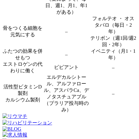
日、週1、月1、年1
がある）
フォルテオ ・ オス
タバロ（毎日・2
骨をつくる細胞を
–
年）
元気にする
テリボン（週1回/週2
回・2年）
ふたつの効果を併
イベニティ（月1・1
–
せもつ
年）
エストロゲンの代
ビビアント
–
わりに働く
エルデカルシトー
ル、アルファロー
活性型ビタミンD
ル、アスパラCa、デ
製剤
–
ノタスチュアブル
カルシウム製剤
（プラリア投与時の
み）