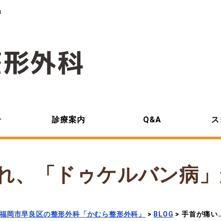
」
介
診療案内
Q&A
ス
れ、「ドゥケルバン病
福岡市早良区の整形外科「かむら整形外科」
>
BLOG
>
手首が痛い