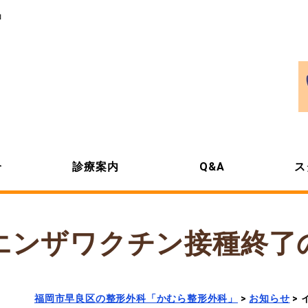
」
介
診療案内
Q&A
ス
エンザワクチン接種終了
福岡市早良区の整形外科「かむら整形外科」
>
お知らせ
>